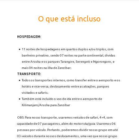
O que está incluso
HOSPEDAGEM: 
11 noites de hospedagens em quartos duplos e/ou triplos, com 
banheiro privativo, sendo 07 noites na parte continental, dividas 
entre Arusha e os parques Tarangire, Serengeti e Ngorongoro, e 
mais 04 noites na ilha de Zanzibar;
TRANSPORTE:
Todos os transportes internos, como transfer entre o aeroporto e os 
hotéis e vice-versa, deslocamento entre as atrações, parques 
visitados e safaris; 
Também está incluído o voo de ida entre o aeroporto de 
Kilimanjaro/Arusha para Zanzibar
OBS: Para nosso transporte, usaremos veículos de safari, 4×4, com 
capacidade de 07 passageiros, além do motorista/guia. Usaremos 06 
pessoas por veículo. Portanto, poderemos dividir nosso grupo em até 
03 veículos durante nossos deslocamentos, uma vez que nosso grupo 