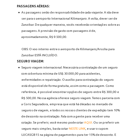
PASSAGENS AÉREAS: 
As passagens serão de responsabilidade de cada viajante. A ida deve 
ser para o aeroporto Internacional Kilimanjaro. A volta, dever ser de 
Zanzibar. De qualquer maneira, vocês receberão orientações sobre as 
passagens. A previsão de gasto com passagens é de, 
aproximadamente, R$ 9.500,00.
OBS: O voo interno entre o aeroporto de Kilimanjaro/Arusha para 
Zanzibar ESTÁ INCLUÍDO.
SEGURO VIAGEM: 
Seguro viagem internacional: Necessária a contratação de um seguro 
com cobertura mínima de US$ 30.000,00 para acidentes, 
enfermidades e repatriação. O auxílio para contratação do seguro 
está disponível de forma gratuita, assim como a passagem. Como 
referência, é possível encontrar opções de seguro entre R$ 300,00 e 
R$ 500,00. Nossa agência oferece seguro viagem. Temos parceria com 
a Coris Seguradora, empresa que está há décadas no mercado de 
seguros de viagem, e todos os nossos clientes de expedição tem 10% 
de desconto na contratação. Fala com a gente para receber uma 
cotação. Se preferir, você mesmo pode cotar 
AQUI
. Ou se preferir um 
seguro mais simples, basta cotar 
NESTE LINK
, e usar o cupom 
LUCASGB15 na página de pagamentos para ter 15% de desconto. E 