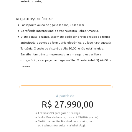
anteriormente;
REQUISITOS/EXIGÊNCIAS:
Passaporte válido por, pelo menos, 06 meses;
Certificado Internacional de Vacina contra Febre Amarela.
Visto para a Tanzânia. Este visto pode ser providenciado de forma 
antecipada, através de formulário eletrônico, ou logo na chegada à 
Tanzânia. O custo do visto é de US$ 50,00, e não está incluído. 
Zanzibar também começou a cobrar um seguro específico e 
obrigatório, a ser pago na chegada à ilha. O custo é de US$ 44,00 por 
pessoa.
A partir de: 
R$ 27.990,00
Entrada: 20% para garantir a vaga.
Saldo:  Parcelado sem juros até 09/2026 (via pix)
Cartão de crédito: Possível prazo maior, com 
acréscimos (consultar via WhatsApp).