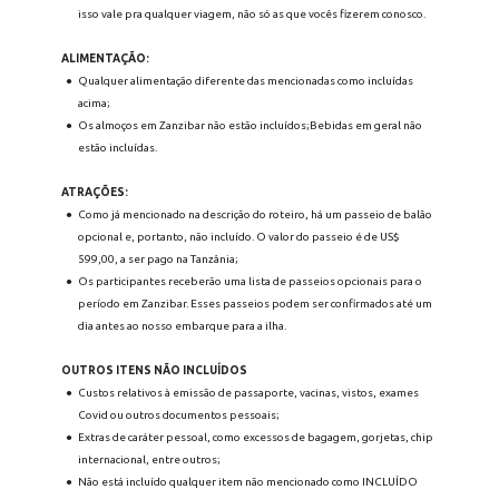
isso vale pra qualquer viagem, não só as que vocês fizerem conosco.
ALIMENTAÇÃO: 
Qualquer alimentação diferente das mencionadas como incluídas 
acima;
Os almoços em Zanzibar não estão incluídos;Bebidas em geral não 
estão incluídas.
ATRAÇÕES: 
Como já mencionado na descrição do roteiro, há um passeio de balão 
opcional e, portanto, não incluído. O valor do passeio é de US$ 
599,00, a ser pago na Tanzânia;
Os participantes receberão uma lista de passeios opcionais para o 
período em Zanzibar. Esses passeios podem ser confirmados até um 
dia antes ao nosso embarque para a ilha.
OUTROS ITENS NÃO INCLUÍDOS
Custos relativos à emissão de passaporte, vacinas, vistos, exames 
Covid ou outros documentos pessoais;
Extras de caráter pessoal, como excessos de bagagem, gorjetas, chip 
internacional, entre outros;
Não está incluído qualquer item não mencionado como INCLUÍDO 