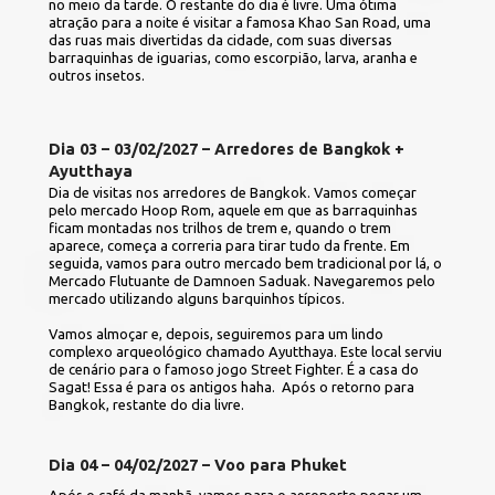
no meio da tarde. O restante do dia é livre. Uma ótima 
atração para a noite é visitar a famosa Khao San Road, uma 
das ruas mais divertidas da cidade, com suas diversas 
barraquinhas de iguarias, como escorpião, larva, aranha e 
outros insetos.
Dia 03 – 03/02/2027 – Arredores de Bangkok + 
Ayutthaya
Dia de visitas nos arredores de Bangkok. Vamos começar 
pelo mercado Hoop Rom, aquele em que as barraquinhas 
ficam montadas nos trilhos de trem e, quando o trem 
aparece, começa a correria para tirar tudo da frente. Em 
seguida, vamos para outro mercado bem tradicional por lá, o 
Mercado Flutuante de Damnoen Saduak. Navegaremos pelo 
mercado utilizando alguns barquinhos típicos.
Vamos almoçar e, depois, seguiremos para um lindo 
complexo arqueológico chamado Ayutthaya. Este local serviu 
de cenário para o famoso jogo Street Fighter. É a casa do 
Sagat! Essa é para os antigos haha.  Após o retorno para 
Bangkok, restante do dia livre.
Dia 04 – 04/02/2027 – Voo para Phuket
Após o café da manhã, vamos para o aeroporto pegar um 