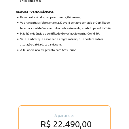
anteriormente;
REQUISITOS/EXIGÊNCIAS
Passaporte válido por, pelo menos, 06 meses;
Vacina contra a febre amarela. Deverá ser apresentado o Certificado 
Internacional de Vacina contra Febre Amarela, emitido pela ANVISA; 
Não há exigência de certificado de vacinação contra Covid 19.
Vale lembrar que essas são as regras atuais, que podem sofrer 
alterações até a data da viagem.
A Tailândia não exige visto para brasileiros.
A partir de: 
R$ 22.490,00