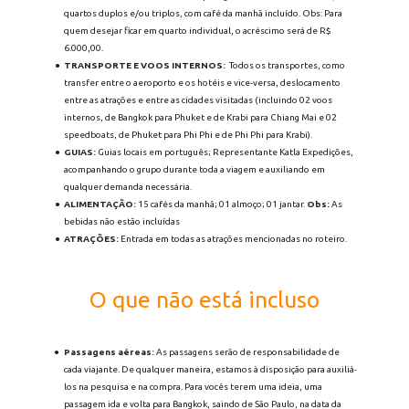
quartos duplos e/ou triplos, com café da manhã incluído. Obs: Para 
quem desejar ficar em quarto individual, o acréscimo será de R$ 
6.000,00.
TRANSPORTE E VOOS INTERNOS:  
Todos os transportes, como 
transfer entre o aeroporto e os hotéis e vice-versa, deslocamento 
entre as atrações e entre as cidades visitadas (incluindo 02 voos 
internos, de Bangkok para Phuket e de Krabi para Chiang Mai e 02 
speedboats, de Phuket para Phi Phi e de Phi Phi para Krabi).
GUIAS:
 Guias locais em português; Representante Katla Expedições, 
acompanhando o grupo durante toda a viagem e auxiliando em 
qualquer demanda necessária. 
ALIMENTAÇÃO: 
15 cafés da manhã; 01 almoço; 01 jantar.
Obs: 
As 
bebidas não estão incluídas
ATRAÇÕES:
 Entrada em todas as atrações mencionadas no roteiro.
O que não está incluso
Passagens aéreas:
 As passagens serão de responsabilidade de 
cada viajante. De qualquer maneira, estamos à disposição para auxiliá-
los na pesquisa e na compra. Para vocês terem uma ideia, uma 
passagem ida e volta para Bangkok, saindo de São Paulo, na data da 