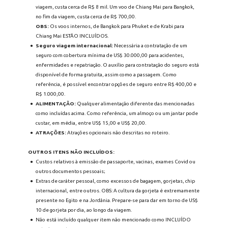
viagem, custa cerca de R$ 8 mil. Um voo de Chiang Mai para Bangkok, 
no fim da viagem, custa cerca de R$ 700,00.
OBS:
 Os voos internos, de Bangkok para Phuket e de Krabi para 
Chiang Mai ESTÃO INCLUÍDOS.
Seguro viagem internacional:
 Necessária a contratação de um 
seguro com cobertura mínima de US$ 30.000,00 para acidentes, 
enfermidades e repatriação. O auxílio para contratação do seguro está 
disponível de forma gratuita, assim como a passagem. Como 
referência, é possível encontrar opções de seguro entre R$ 400,00 e 
R$ 1.000,00.
ALIMENTAÇÃO:
 Qualquer alimentação diferente das mencionadas 
como incluídas acima. Como referência, um almoço ou um jantar pode 
custar, em média, entre US$ 15,00 e US$ 20,00.
ATRAÇÕES:
 Atrações opcionais não descritas no roteiro.
OUTROS ITENS NÃO INCLUÍDOS:
Custos relativos à emissão de passaporte, vacinas, exames Covid ou 
outros documentos pessoais;
Extras de caráter pessoal, como excessos de bagagem, gorjetas, chip 
internacional, entre outros. OBS: A cultura da gorjeta é extremamente 
presente no Egito e na Jordânia. Prepare-se para dar em torno de US$ 
10 de gorjeta por dia, ao longo da viagem.
Não está incluído qualquer item não mencionado como INCLUÍDO 