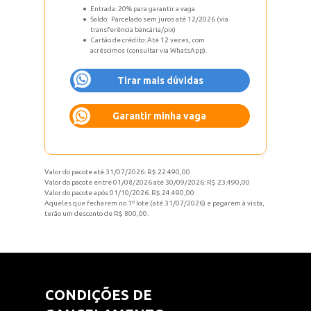
Entrada: 20% para garantir a vaga.
Saldo:  Parcelado sem juros até 12/2026 (via 
transferência bancária/pix)
Cartão de crédito: Até 12 vezes, com 
acréscimos (consultar via WhatsApp).
Tirar mais dúvidas
Garantir minha vaga
Valor do pacote até 31/07/2026: R$ 22.490,00
Valor do pacote entre 01/08/2026 até 30/09/2026: R$ 23.490,00
Valor do pacote após 01/10/2026: R$ 24.490,00
Aqueles que fecharem no 1º lote (até 31/07/2026) e pagarem à vista, 
terão um desconto de R$ 800,00.
CONDIÇÕES DE 