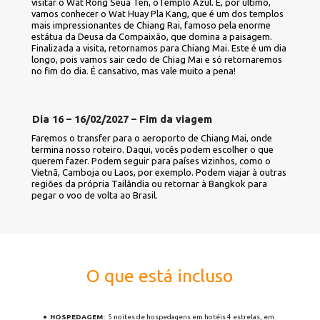
visitar o Wat Rong Seua Ten, oTemplo Azul. E, por último, 
vamos conhecer o Wat Huay Pla Kang, que é um dos templos 
mais impressionantes de Chiang Rai, famoso pela enorme 
estátua da Deusa da Compaixão, que domina a paisagem. 
Finalizada a visita, retornamos para Chiang Mai. Este é um dia 
longo, pois vamos sair cedo de Chiag Mai e só retornaremos 
no fim do dia. É cansativo, mas vale muito a pena!
Dia 16 – 16/02/2027 – Fim da viagem
Faremos o transfer para o aeroporto de Chiang Mai, onde 
termina nosso roteiro. Daqui, vocês podem escolher o que 
querem fazer. Podem seguir para países vizinhos, como o 
Vietnã, Camboja ou Laos, por exemplo. Podem viajar à outras 
regiões da própria Tailândia ou retornar à Bangkok para 
pegar o voo de volta ao Brasil.
O que está incluso
HOSPEDAGEM: 
 5 noites de hospedagens em hotéis 4 estrelas, em 