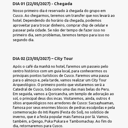
DIA 01 (22/05/2027) - Chegada
Nosso primeiro dia é reservado à chegada do grupo em 
Cusco. Ao chegarmos, teremos um transfer que nos levará ao 
hotel. Dependendo do horário da chegada, podemos 
aproveitar para trocar dinheiro, comprar chip de celular e 
passear pela cidade. Se não der tempo de fazer isso no 
primeiro dia, sem problemas, teremos tempo para isso no 
segundo dia.
DIA 02 (23/05/2027) – City Tour
Após o café da manhã no hotel, faremos um passeio pelo 
centro histórico com um guia local, para conhecermos os 
principais pontos turísticos de Cusco. Faremos uma pausa 
para o almoço e, pela tarde, vamos realizar um City Tour 
Arqueológico. O primeiro ponto que visitaremos será a 
Catedral de Cusco, tida como uma das mais belas do Peru. 
Em seguida, vamos a Qoricancha, um templo de adoração ao 
sol, o principal deus dos incas. Visitaremos, ainda, outros 4 
sítios arqueológicos nos arredores de Cusco: Sacsayhuaman, 
famosa por seus enormes blocos de pedras esculpidas e pela 
comemoração do Inti Raymi (Festa do Sol), no solstício de 
inverno, que é a festa popular mais famosa por lá. Vamos, 
também, a Qengo, Puka Pukara e Tambomachay. Ao fim do 
dia, retornaremos para Cusco.