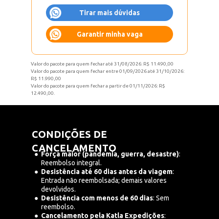
Tirar mais dúvidas
Garantir minha vaga
Valor do pacote para quem fechar até 31/08/2026: R$ 11.490,00  
Valor do pacote para quem fechar entre 01/09/2026 até 31/10/2026: 
R$ 11.990,00
Valor do pacote para quem fechar a partir de 01/11/2026: R$ 
12.490,00.  
CONDIÇÕES DE 
CANCELAMENTO
Força maior (pandemia, guerra, desastre)
: 
Reembolso integral.
Desistência até 60 dias antes da viagem
: 
Entrada não reembolsada; demais valores 
devolvidos.
Desistência com menos de 60 dias
: Sem 
reembolso.
Cancelamento pela Katla Expedições
: 