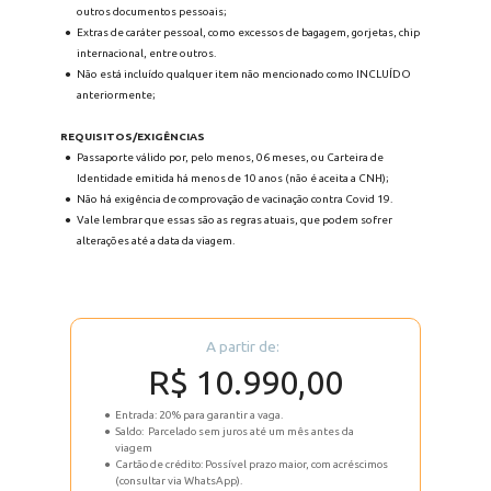
outros documentos pessoais;
Extras de caráter pessoal, como excessos de bagagem, gorjetas, chip 
internacional, entre outros.
Não está incluído qualquer item não mencionado como INCLUÍDO 
anteriormente;
REQUISITOS/EXIGÊNCIAS
Passaporte válido por, pelo menos, 06 meses, ou Carteira de 
Identidade emitida há menos de 10 anos (não é aceita a CNH);
Não há exigência de comprovação de vacinação contra Covid 19.
Vale lembrar que essas são as regras atuais, que podem sofrer 
alterações até a data da viagem. 
A partir de: 
R$ 10.990,00
Entrada: 20% para garantir a vaga.
Saldo:  Parcelado sem juros até um mês antes da 
viagem
Cartão de crédito: Possível prazo maior, com acréscimos 
(consultar via WhatsApp).