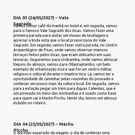
DIA 03 (24/05/2027) – Vale 
Sagrado
Vamos tomar café da manhã no hotel e, em seguida, vamos 
para o famoso Vale Sagrado dos Incas. Vamos fazer uma 
primeira parada para visitar um museu de tecelagem e 
apreciar a linda vista que o local proporciona do Vale 
Sagrado. Em seguida, vamos fazer outra parada, no Centro 
Arqueológico de Pisac, onde vamos observar imensos 
terraços feitos pelos Incas, que eram utilizados em suas 
lavouras. Seguiremos para Urubamba, onde vamos almoçar. 
Depois do almoço, vamos para Ollantaytambo, um belo 
exemplo de urbanização inca e que foi um centro militar, 
religioso e cultural durante o Império Inca. Lá, vamos ter a 
oportunidade de caminhar pelas ruazinhas do povoado e 
conhecer um pouco mais da cultura local. Em seguida, vamos 
para a estação pegar um trem para Águas Calientes, que é 
um povoado no meio das montanhas e é usado como base 
para quem vai à Machu Picchu. Neste dia, temos um almoço 
incluído no roteiro.
DIA 04 (25/05/2027) – Machu 
Picchu
O dia mais esperado da viagem, o dia de conhecer uma 