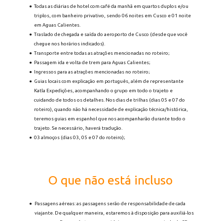
Todas as diárias de hotel com café da manhã em quartos duplos e/ou 
triplos, com banheiro privativo, sendo 06 noites em Cusco e 01 noite 
em Aguas Calientes.
Traslado de chegada e saída do aeroporto de Cusco (desde que você 
chegue nos horários indicados).
Transporte entre todas as atrações mencionadas no roteiro;
Passagem ida e volta de trem para Aguas Calientes;
Ingressos para as atrações mencionadas no roteiro;
Guias locais com explicação em português, além de representante 
Katla Expedições, acompanhando o grupo em todo o trajeto e 
cuidando de todos os detalhes. Nos dias de trilhas (dias 05 e 07 do 
roteiro), quando não há necessidade de explicação técnica/histórica, 
teremos guias em espanhol que nos acompanharão durante todo o 
trajeto. Se necessário, haverá tradução.
03 almoços (dias 03, 05 e 07 do roteiro);
O que não está incluso
Passagens aéreas: as passagens serão de responsabilidade de cada 
viajante. De qualquer maneira, estaremos à disposição para auxiliá-los 