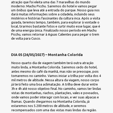
atração que foi eleita uma das 7 maravilhas do mundo 
moderno: Machu Picchu. Sairemos do hotel e vamos pegar 
um ônibus que leva até a entrada do parque. Nosso guia nos 
dará muitas informações sobre a cidadela, incluindo seus 
mistérios e histórias fascinantes da cultura inca. Após a visita 
guiada, teremos tempo, também, para explorar à vontade o 
local, tirarmos bastante fotos e curtir muito esse lugar, que é 
de uma energia única. Finalizado nosso período em Machu 
Picchu, vamos retornar à Aguas Calientes para pegar o trem 
de volta para Cusco.
DIA 05 (26/05/2027) – Montanha Colorida
Nosso quarto dia de viagem também terá outra atração 
muito linda, a Montanha Colorida. Sairemos cedo do hotel, 
antes mesmo do café da manhã, mas não se preocupe, pois 
tomaremos no caminho. Vamos iniciar a trilha por volta dos 4 
mil metros de altitude. Nessa altura da viagem, nosso corpo 
já terá feito uma boa aclimatação. A trilha deve durar entre 
3h e 4h até nosso objetivo final. No caminho, vamos ter lindas 
vistas de montanhas, riachos, plantações, vales e povoados, 
onde vamos poder interagir com locais, e ver suas alpacas e 
lhamas. Quando chegarmos na Montanha Colorida, já 
estaremos nos 5.200 metros de altitude, e seremos 
recompensados com uma das vistas mais lindas da região. 