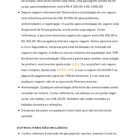
na compra. Para vocês terem uma ideia, uma passagem saindo de SP, 
custa, aproximadamente, entre R$ 4.500,00 e R$ 5.000,00.
Seguro viagem internacional: Necessária a contratação de um seguro 
com cobertura mínima de US$ 30.000,00 para acidentes, 
enfermidades e repatriação. O auxílio para contratação do seguro está 
disponível de forma gratuita, assim como a passagem. Como 
referência, é possível encontrar opções de seguro entre R$ 300,00 e 
R$ 500,00. Nossa agência oferece seguro viagem. Temos parceria com 
a Coris Seguradora, empresa que está há décadas no mercado de 
seguros de viagem, e todos os nossos clientes de expedição tem 10% 
de desconto na contratação. Fala com a gente para receber uma cotação. 
Se preferir, você mesmo pode cotar 
AQUI
. Ou se preferir um seguro 
mais simples, basta cotar 
NESTE LINK
, e usar o cupom LUCASGB15 na 
página de pagamentos para ter 15% de desconto. E isso vale pra 
qualquer viagem, não só as que vocês fizerem conosco.
Alimentação: Qualquer alimentação diferente das mencionadas como 
incluídas no roteiro. Como referência, um almoço ou um jantar legal, 
custa, em média, uns US$ 20,00. Também não estão incluídas as 
bebidas durante as refeições.
Despesas pessoais ou qualquer outro item que não conste como 
incluído.
OUTROS ITENS NÃO INCLUÍDOS:
Custos relativos à emissão de passaporte, vacinas, exames Covid ou 