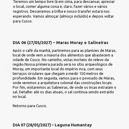
Teremos um tempo livre lá em cima, para descansar, apreciar 
o local, comer alguma coisa e, claro, fazer vários e vários 
registros. Desceremos a trilha e nosso transfer estará nos 
esperando. Vamos almoçar (almoço incluído) e depois voltar 
para Cusco.
DIA 06 (27/05/2027) – Maras Moray e Salineiras
Após o café da manhã, partiremos para as planícies de Maras, 
local de onde vem a maioria dos alimentos que abastecem a 
cidade de Cusco. No caminho, vistas incríveis do relevo da 
região.Nossa primeira parada será no sítio arqueológico de 
Moray, um importante local do império inca, com seus 
terraços circulares que chegam a medir 150 metros de 
profundidade. Em seguida, vamos para o povoado de Maras, 
onde veremos a arquitetura colonial das construções locais. 
Por fim, visitaremos as Salineiras, de onde os Incas extraiam o 
sal. 
Detalhe: até os dias atuais, o sal continua sendo extraído 
no local.
Retorno para Cusco. 
DIA 07 (28/05/2027) – Laguna Humantay