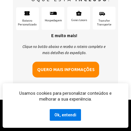
Guias Locais
Hospedagem
Roteiro
Transfer
Personalizado
Transporte
E muito mais!
Clique no botão abaixo e receba o roteiro completo e 
mais detalhes da expedição.
QUERO MAIS INFORMAÇÕES
Usamos cookies para personalizar conteúdos e
melhorar a sua experiência.
Todos direitos reservados
Ok, entendi
Katla Expedições ®