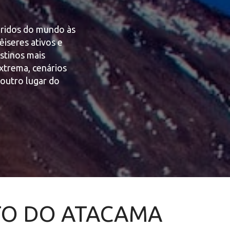
ridos do mundo às 
iseres ativos e 
tinos mais 
trema, cenários 
outro lugar do 
O DO ATACAMA 