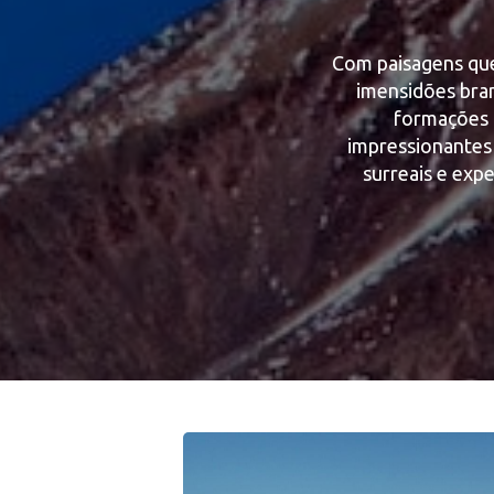
Com paisagens que
imensidões bran
formações 
impressionantes 
surreais e exp