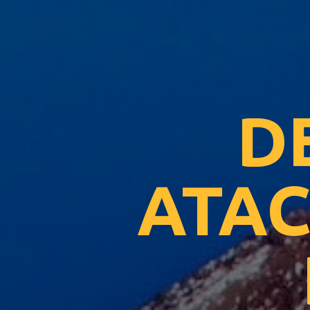
D
ATAC