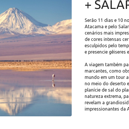
+ SALA
Serão 11 dias e 10 no
Atacama e pelo Salar
cenários mais impres
de cores intensas cer
esculpidos pelo tem
e presencie gêiseres
A viagem também pass
marcantes, como obs
mundo em um tour as
no meio do deserto e 
planície de sal do pl
natureza extrema, pai
revelam a grandiosid
impressionantes da A