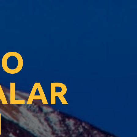
O 
LAR 
I